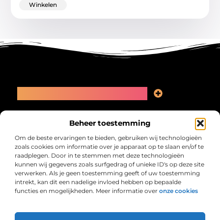
Winkelen
Main Links
Linkbuilding kopen: slimme zet of recept voor problemen?
Geld online verdienen: kansen, valkuilen en een eerlijk plan
Bericht categorie
Beheer toestemming
Om de beste ervaringen te bieden, gebruiken wij technologieën
zoals cookies om informatie over je apparaat op te slaan en/of te
raadplegen. Door in te stemmen met deze technologieën
kunnen wij gegevens zoals surfgedrag of unieke ID's op deze site
verwerken. Als je geen toestemming geeft of uw toestemming
intrekt, kan dit een nadelige invloed hebben op bepaalde
functies en mogelijkheden. Meer informatie over
onze cookies
Collectiefrima.nl – Jouw verzameling van
inspirerende verhalen.
Ontdek blogs en artikelen over alles wat het dagelijks leven boeiend