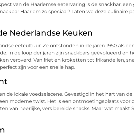
spect van de Haarlemse eetervaring is de snackbar, een 
Snackbar Haarlem zo speciaal? Laten we deze culinaire pa
 de Nederlandse Keuken
andse eetcultuur. Ze ontstonden in de jaren 1950 als ee
de. In de loop der jaren zijn snackbars geëvolueerd en 
n veroverd. Van friet en kroketten tot frikandellen, sn
erfect zijn voor een snelle hap.
ht
n de lokale voedselscene. Gevestigd in het hart van de 
een moderne twist. Het is een ontmoetingsplaats voor 
n van heerlijke, vers bereide snacks. Maar wat maakt 
em