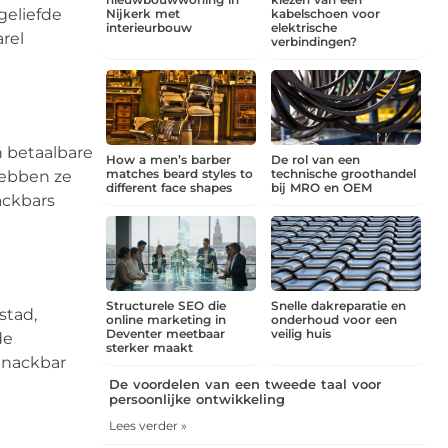
geliefde
Nijkerk met
kabelschoen voor
interieurbouw
elektrische
rel
verbindingen?
n betaalbare
How a men’s barber
De rol van een
matches beard styles to
technische groothandel
hebben ze
different face shapes
bij MRO en OEM
ackbars
Structurele SEO die
Snelle dakreparatie en
stad,
online marketing in
onderhoud voor een
Deventer meetbaar
veilig huis
de
sterker maakt
Snackbar
De voordelen van een tweede taal voor
persoonlijke ontwikkeling
Lees verder »