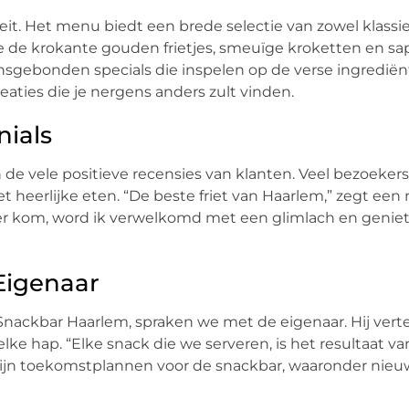
eit. Het menu biedt een brede selectie van zowel klassie
re de krokante gouden frietjes, smeuïge kroketten en sa
ensgebonden specials die inspelen op de verse ingredië
eaties die je nergens anders zult vinden.
nials
n de vele positieve recensies van klanten. Veel bezoekers
 het heerlijke eten. “De beste friet van Haarlem,” zegt ee
 hier kom, word ik verwelkomd met een glimlach en geniet
Eigenaar
Snackbar Haarlem, spraken we met de eigenaar. Hij verte
 elke hap. “Elke snack die we serveren, is het resultaat v
ok zijn toekomstplannen voor de snackbar, waaronder ni