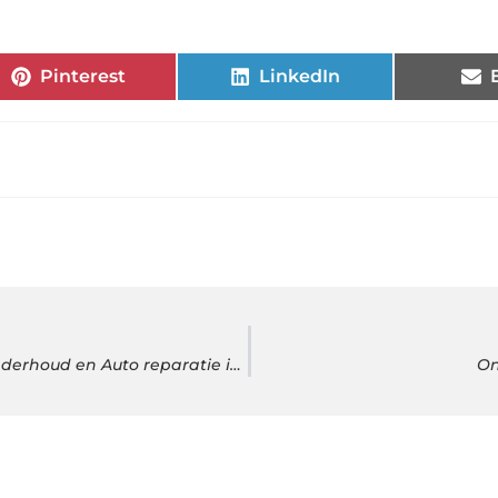
Pinterest
LinkedIn
Verleng de Levensduur van Uw Auto met Regelmatige Onderhoud en Auto reparatie in Lelystad
On