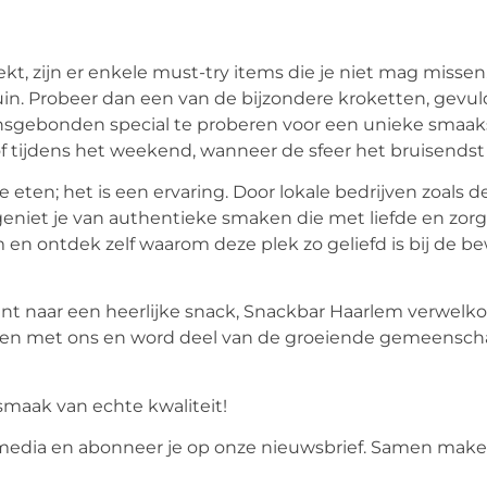
kt, zijn er enkele must-try items die je niet mag misse
bruin. Probeer dan een van de bijzondere kroketten, gevu
nsgebonden special te proberen voor een unieke smaak
f tijdens het weekend, wanneer de sfeer het bruisendst 
ten; het is een ervaring. Door lokale bedrijven zoals d
niet je van authentieke smaken die met liefde en zorg z
en ontdek zelf waarom deze plek zo geliefd is bij de b
ent naar een heerlijke snack, Snackbar Haarlem verwelk
ngen met ons en word deel van de groeiende gemeensch
maak van echte kwaliteit!
l media en abonneer je op onze nieuwsbrief. Samen mak