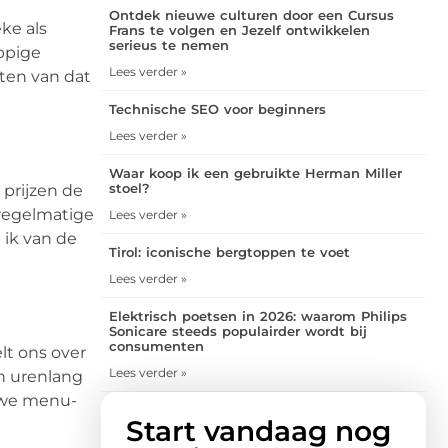
Ontdek nieuwe culturen door een Cursus
ke als
Frans te volgen en Jezelf ontwikkelen
serieus te nemen
ppige
Lees verder »
nten van dat
Technische SEO voor beginners
Lees verder »
Waar koop ik een gebruikte Herman Miller
stoel?
 prijzen de
n regelmatige
Lees verder »
 ik van de
Tirol: iconische bergtoppen te voet
Lees verder »
Elektrisch poetsen in 2026: waarom Philips
Sonicare steeds populairder wordt bij
consumenten
lt ons over
Lees verder »
an urenlang
euwe menu-
Start vandaag nog