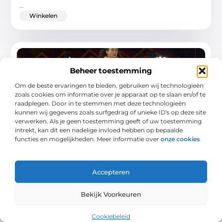
...
Winkelen
Beheer toestemming
Om de beste ervaringen te bieden, gebruiken wij technologieën
zoals cookies om informatie over je apparaat op te slaan en/of te
raadplegen. Door in te stemmen met deze technologieën
kunnen wij gegevens zoals surfgedrag of unieke ID's op deze site
verwerken. Als je geen toestemming geeft of uw toestemming
intrekt, kan dit een nadelige invloed hebben op bepaalde
functies en mogelijkheden. Meer informatie over
onze cookies
Ontdek de winterse magie van de ijsbaan in
Barneveld
Accepteren
Met de feestdagen voor de deur is er geen betere plek om het
Bekijk Voorkeuren
winterseizoen te vieren dan de ijsbaan in Barneveld
...
Cookiebeleid
Winkelen