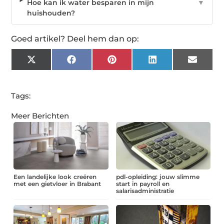
Hoe kan ik water besparen in mijn
▼
huishouden?
Goed artikel? Deel hem dan op:
X
Facebook
Pinterest
LinkedIn
Email
(Twitter)
Tags:
Meer Berichten
Een landelijke look creëren
pdl-opleiding: jouw slimme
met een gietvloer in Brabant
start in payroll en
salarisadministratie