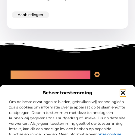
...
Aanbiedingen
Main Links
Linkbuilding kopen: slimme zet of recept voor problemen?
Geld online verdienen: kansen, valkuilen en een eerlijk plan
Bericht categorie
Beheer toestemming
Om de beste ervaringen te bieden, gebruiken wij technologieën
zoals cookies om informatie over je apparaat op te slaan en/of te
raadplegen. Door in te stemmen met deze technologieën
kunnen wij gegevens zoals surfgedrag of unieke ID's op deze site
verwerken. Als je geen toestemming geeft of uw toestemming
intrekt, kan dit een nadelige invloed hebben op bepaalde
functies en mogelijkheden. Meer informatie over
onze cookies