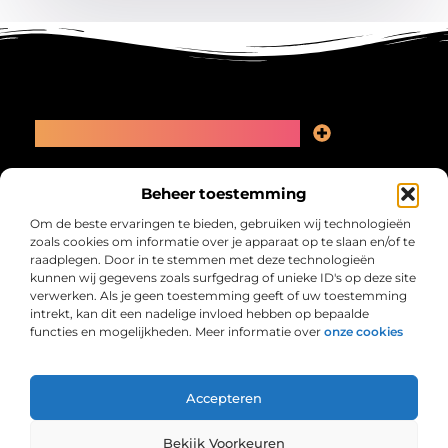
Main Links
Linkbuilding kopen: slimme zet of recept voor problemen?
Geld online verdienen: kansen, valkuilen en een eerlijk plan
Bericht categorie
Beheer toestemming
Om de beste ervaringen te bieden, gebruiken wij technologieën
zoals cookies om informatie over je apparaat op te slaan en/of te
raadplegen. Door in te stemmen met deze technologieën
kunnen wij gegevens zoals surfgedrag of unieke ID's op deze site
verwerken. Als je geen toestemming geeft of uw toestemming
intrekt, kan dit een nadelige invloed hebben op bepaalde
functies en mogelijkheden. Meer informatie over
onze cookies
Collectiefrima.nl – Jouw verzameling van
inspirerende verhalen.
Ontdek blogs en artikelen over alles wat het dagelijks leven boeiend
maakt.
Accepteren
@2025 All Right Reserved. Design by
www.collectiefrima.nl.
Bekijk Voorkeuren